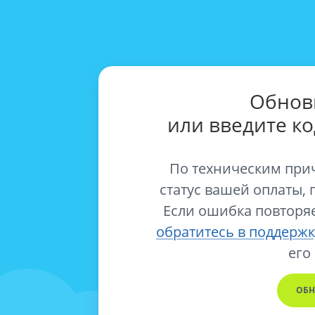
Обнов
или введите к
По техническим при
статус вашей оплаты, 
Если ошибка повторяе
обратитесь в поддержк
его
ОБН