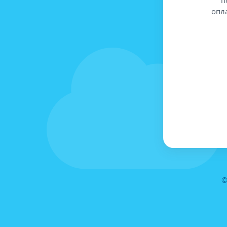
опл
©