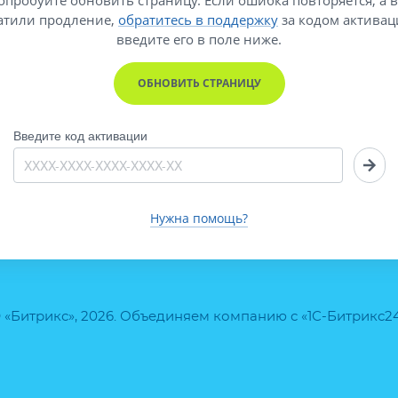
атили продление,
обратитесь в поддержку
за кодом активац
введите его
в поле ниже.
ОБНОВИТЬ СТРАНИЦУ
Введите код активации
Нужна помощь?
 «Битрикс», 2026. Объединяем компанию с «1С-Битрикс2