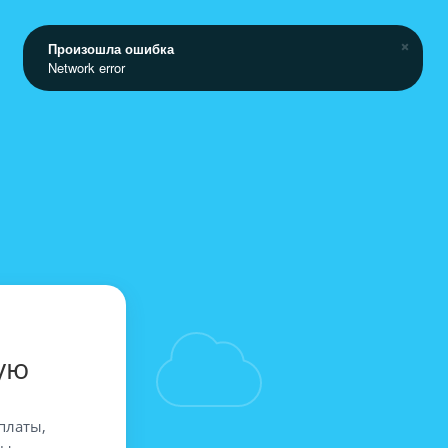
Произошла ошибка
Network error
ую
платы,
вы