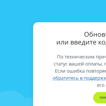
Обнов
или введите к
По техническим при
статус вашей оплаты, 
Если ошибка повторяе
обратитесь в поддержк
его
ОБН