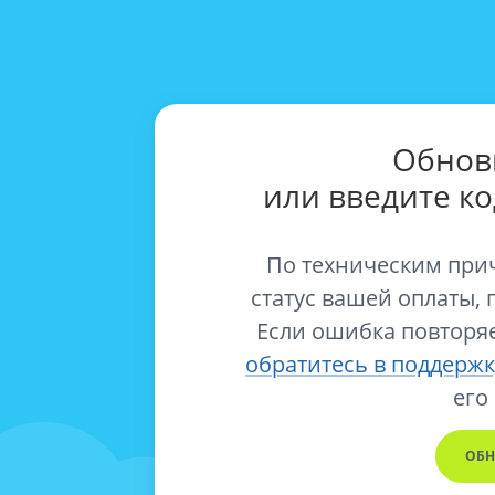
Обнов
или введите к
По техническим при
статус вашей оплаты, 
Если ошибка повторяе
обратитесь в поддержк
его
ОБН