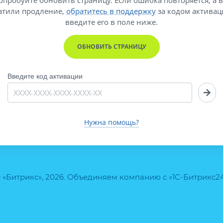
атили продление,
обратитесь в поддержку
за кодом активац
введите его
в поле ниже.
ОБНОВИТЬ СТРАНИЦУ
Введите код активации
Нужна помощь?
 «Битрикс», 2026. Объединяем компанию с «1С-Битрикс2