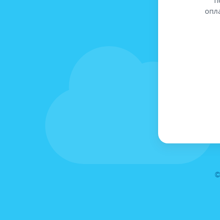
опл
©