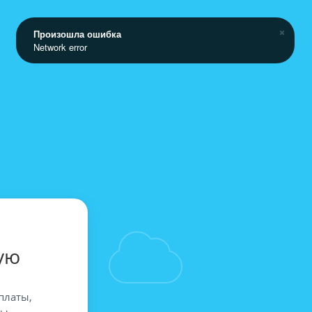
Произошла ошибка
Network error
ую
платы,
вы