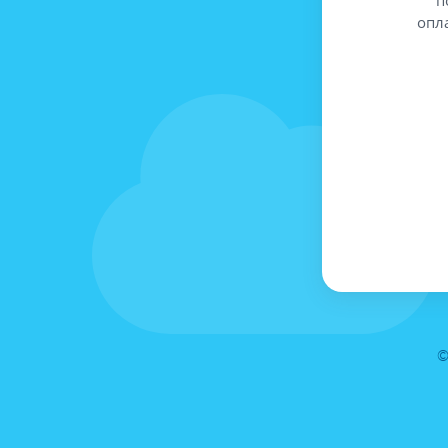
опл
©