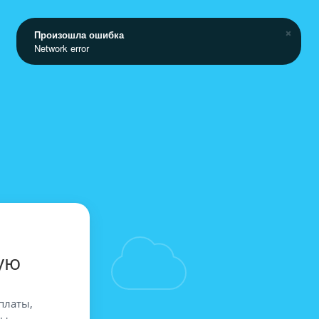
Произошла ошибка
Network error
ую
платы,
вы