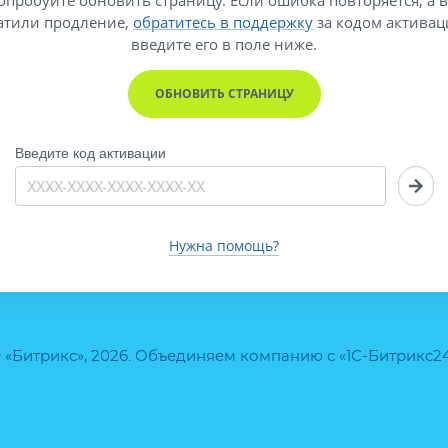
атили продление,
обратитесь в поддержку
за кодом активац
введите его
в поле ниже.
ОБНОВИТЬ СТРАНИЦУ
Введите код активации
Нужна помощь?
 «Битрикс», 2026. Объединяем компанию с «1С-Битрикс2