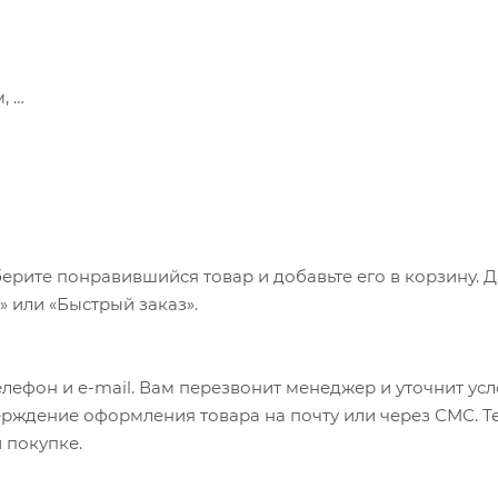
м,
от -1 до 34 бар.
ез конусный латунный штуцер и прижимную гайку (отбор
лярно плоскости шкалы манометра (аксиальное).
ерите понравившийся товар и добавьте его в корзину. 
 или «Быстрый заказ».
лефон и e-mail. Вам перезвонит менеджер и уточнит ус
верждение оформления товара на почту или через СМС. Т
 покупке.