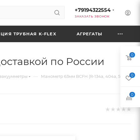
+79194322554
ЗАКАЗАТЬ ЗВОНОК
ЦИЯ ТРУБНАЯ K-FLEX
АГРЕГАТЫ
0
доставкой по России
0
—
вакуумметры
Манометр 63мм BCFH (R-134а, 404а, 507а)
0