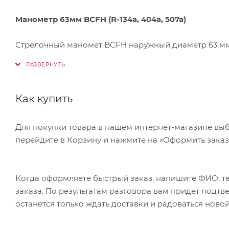
Манометр 63мм BCFH (R-134а, 404а, 507а)
Стрелочный маномет BCFH наружный диаметр 63 м
Предназначен для измерения давления
в пределах 
Подсоединение к трубопроводу осуществляется чер
Резьба
M1/8" NPT,
Как купить
Штуцер
расположен
с тыльной стороны перпендику
Для покупки товара в нашем интернет-магазине выб
перейдите в Корзину и нажмите на «Оформить заказ»
Когда оформляете быстрый заказ, напишите ФИО, те
заказа. По результатам разговора вам придет подт
останется только ждать доставки и радоваться новой