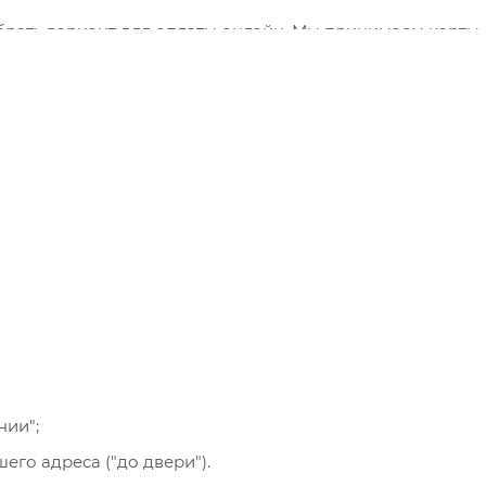
брать вариант для оплаты онлайн. Мы принимаем карты
 сервис "ЮКасса" ("Яндекс.Касса").
"Банковский перевод", при этом будет сформирован счет
ния заказа и оплатить по реквизитам через онлайн-бан
се указанные на сайте способы доставки.
нии";
го адреса ("до двери").