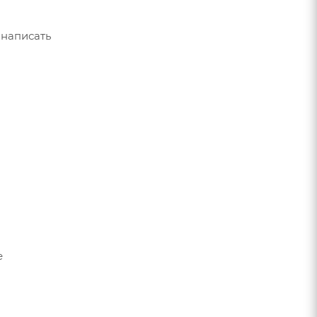
 написать
е