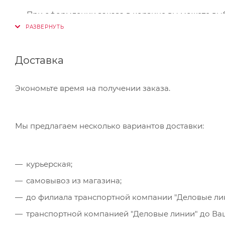
При оформлении заказа в корзине вы можете вы
Visa,Master Card, МИР. Оплата производится через
Банковский перевод
Доставка
Также Вы можете оплатить товар, выбрав способ 
Экономьте время на получении заказа.
который Вы сможете скачать на странице оформле
обратившись в отделение своего банка.
Мы предлагаем несколько вариантов доставки:
Для данного способа оплаты доступны к выбору в
курьерская;
самовывоз из магазина;
до филиала транспортной компании "Деловые ли
транспортной компанией "Деловые линии" до Ваше