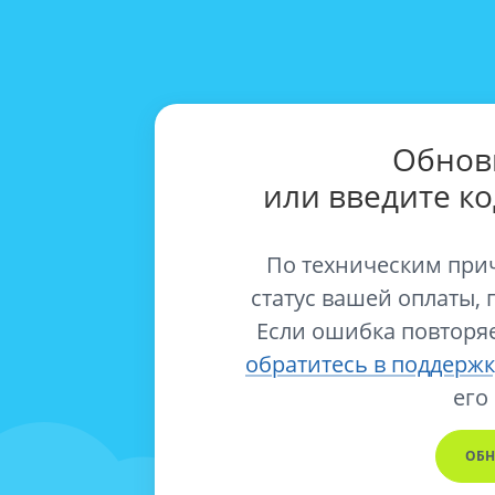
Обнов
или введите к
По техническим при
статус вашей оплаты, 
Если ошибка повторяе
обратитесь в поддержк
его
ОБН