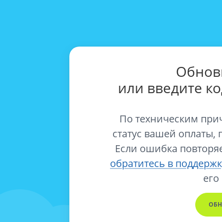
Обнов
или введите к
По техническим при
статус вашей оплаты, 
Если ошибка повторяе
обратитесь в поддержк
его
ОБН