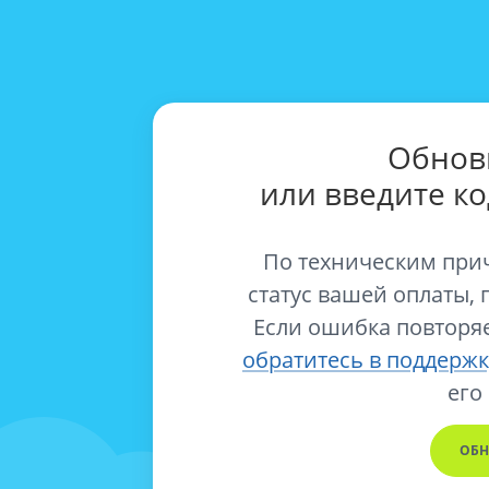
Обнов
или введите к
По техническим при
статус вашей оплаты, 
Если ошибка повторяе
обратитесь в поддержк
его
ОБН