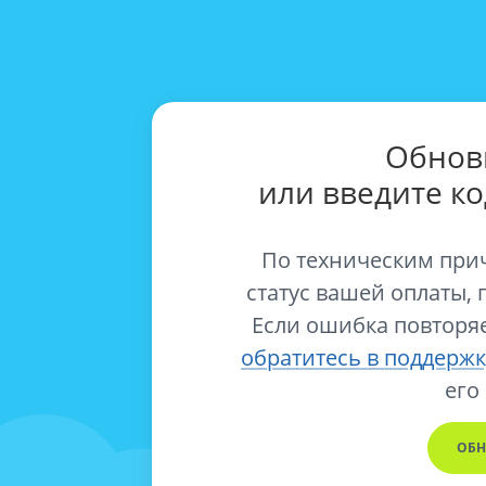
Обнов
или введите к
По техническим при
статус вашей оплаты, 
Если ошибка повторяе
обратитесь в поддержк
его
ОБН