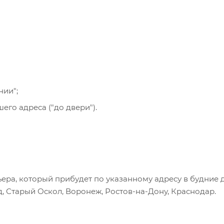
се указанные на сайте способы доставки.
нии";
го адреса ("до двери").
ера, который прибудет по указанному адресу в будние 
, Старый Оскол, Воронеж, Ростов-на-Дону, Краснодар.