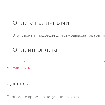
Оплата наличными
Этот вариант подойдет для самовывоза товара , 
Онлайн-оплата
При оформлении заказа в корзине вы можете вы
Visa,Master Card, МИР. Оплата производится через
Банковский перевод
Доставка
Также Вы можете оплатить товар, выбрав способ 
Экономьте время на получении заказа.
который Вы сможете скачать на странице оформле