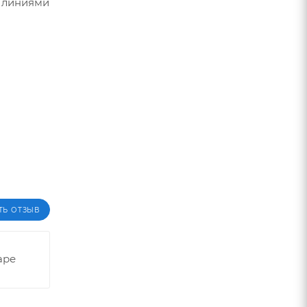
и линиями
ТЬ ОТЗЫВ
аре