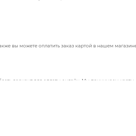
также вы можете оплатить заказ картой в нашем магазин
брать вариант для оплаты онлайн. Мы принимаем карты
 сервис "ЮКасса" ("Яндекс.Касса").
"Банковский перевод", при этом будет сформирован счет
ния заказа и оплатить по реквизитам через онлайн-бан