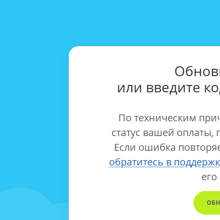
Обнов
или введите к
По техническим при
статус вашей оплаты, 
Если ошибка повторяе
обратитесь в поддержк
его
ОБН