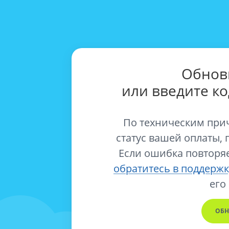
Обнов
или введите к
По техническим при
статус вашей оплаты, 
Если ошибка повторяе
обратитесь в поддержк
его
ОБН