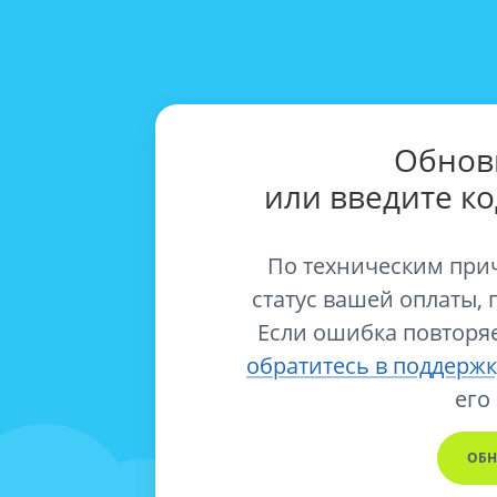
Обнов
или введите к
По техническим при
статус вашей оплаты, 
Если ошибка повторяе
обратитесь в поддержк
его
ОБН