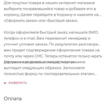
Для покупки товара в нашем интернет-магазине
выберите понравившийся товар и добавьте его в
корзину. Далее перейдите в Корзину и нажмите на
«Оформить заказ» или «Быстрый заказ».
Когда оформляете быстрый заказ, напишите ФИО,
телефон и e-mail. Вам перезвонит менеджер и
уточнит условия заказа. По результатам разговора
вам придет подтверждение оформления товара на
почту или через СМС. Теперь останется только ждать
Оформление заказа в стандартном режиме
доставки и радоваться новой покупке.
выглядит следующим образом. Заполняете
полностью форму по последовательным этапам:
адрес, способ доставки, оплаты, данные о себе.
Советуем в комментарии к заказу написать
информацию, которая поможет курьеру вас найти.
Нажмите кнопку «Оформить заказ».
Оплата