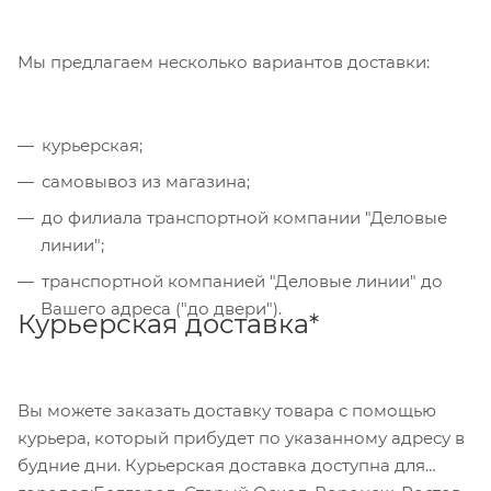
("Яндекс.Касса").
Мы предлагаем несколько вариантов доставки:
Банковский перевод
курьерская;
Также Вы можете оплатить товар, выбрав способ
"Банковский перевод", при этом будет
самовывоз из магазина;
сформирован счет, который Вы сможете скачать
до филиала транспортной компании "Деловые
на странице оформления заказа и оплатить по
линии";
реквизитам через онлайн-банкинг, или
транспортной компанией "Деловые линии" до
обратившись в отделение своего банка.
Вашего адреса ("до двери").
Курьерская доставка*
Для данного способа оплаты доступны к выбору
все указанные на сайте способы доставки.
Вы можете заказать доставку товара с помощью
курьера, который прибудет по указанному адресу в
будние дни. Курьерская доставка доступна для