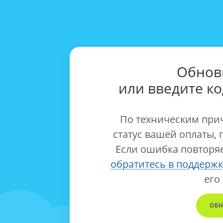
Обнов
или введите к
По техническим при
статус вашей оплаты, 
Если ошибка повторяе
обратитесь в поддержк
его
ОБН