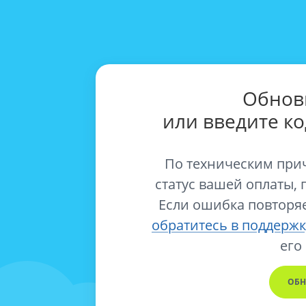
Обнов
или введите к
По техническим при
статус вашей оплаты, 
Если ошибка повторяе
обратитесь в поддержк
его
ОБН