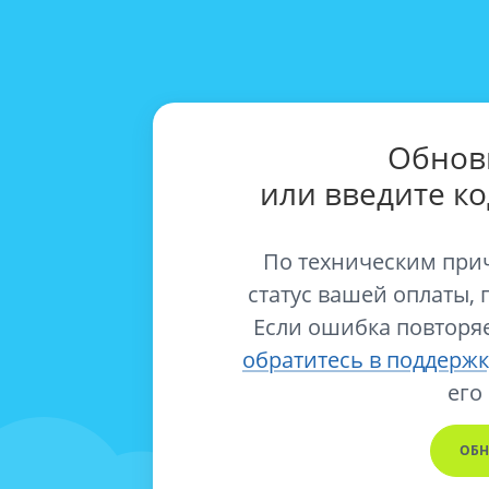
Обнов
или введите к
По техническим при
статус вашей оплаты, 
Если ошибка повторяе
обратитесь в поддержк
его
ОБН