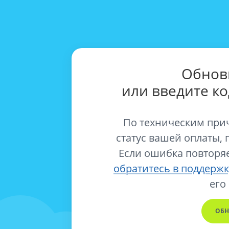
Обнов
или введите к
По техническим при
статус вашей оплаты, 
Если ошибка повторяе
обратитесь в поддержк
его
ОБН