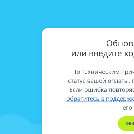
Обнов
или введите к
По техническим при
статус вашей оплаты, 
Если ошибка повторяе
обратитесь в поддержк
его
ОБН