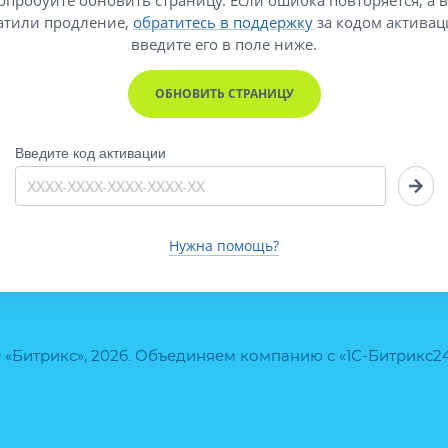
атили продление,
обратитесь в поддержку
за кодом активац
введите его
в поле ниже.
ОБНОВИТЬ СТРАНИЦУ
Введите код активации
Нужна помощь?
 «Битрикс», 2026. Объединяем компанию с «1С-Битрикс2