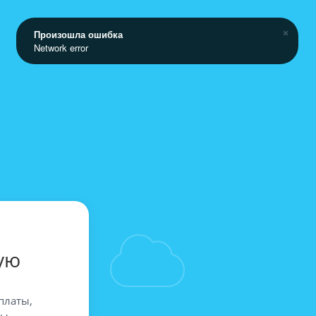
Произошла ошибка
Network error
ую
платы,
вы