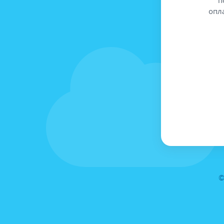
опл
©