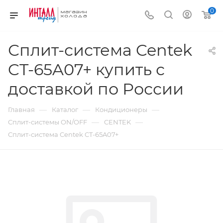
0
Сплит-система Centek
CT-65A07+ купить с
доставкой по России
—
—
—
Главная
Каталог
Кондиционеры
—
—
Сплит-системы ON/OFF
CENTEK
Сплит-система Centek CT-65A07+