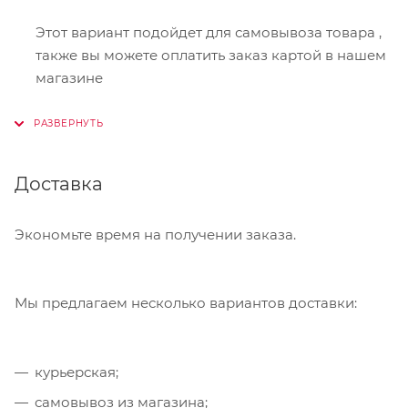
Этот вариант подойдет для самовывоза товара ,
также вы можете оплатить заказ картой в нашем
магазине
Онлайн-оплата
Доставка
При оформлении заказа в корзине вы можете
выбрать вариант для оплаты онлайн. Мы
принимаем карты Visa,Master Card, МИР. Оплата
Экономьте время на получении заказа.
производится через сервис "ЮКасса"
("Яндекс.Касса").
Мы предлагаем несколько вариантов доставки:
Банковский перевод
курьерская;
Также Вы можете оплатить товар, выбрав способ
"Банковский перевод", при этом будет
самовывоз из магазина;