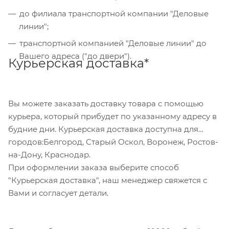
сформирован счет, который Вы сможете скачать
до филиала транспортной компании "Деловые
на странице оформления заказа и оплатить по
линии";
реквизитам через онлайн-банкинг, или
транспортной компанией "Деловые линии" до
обратившись в отделение своего банка.
Вашего адреса ("до двери").
Курьерская доставка*
Для данного способа оплаты доступны к выбору
все указанные на сайте способы доставки.
Вы можете заказать доставку товара с помощью
курьера, который прибудет по указанному адресу в
будние дни. Курьерская доставка доступна для
городов:Белгород, Старый Оскол, Воронеж, Ростов-
на-Дону, Краснодар.
При оформлении заказа выберите способ
"Курьерская доставка", наш менеджер свяжется с
Вами и согласует детали.