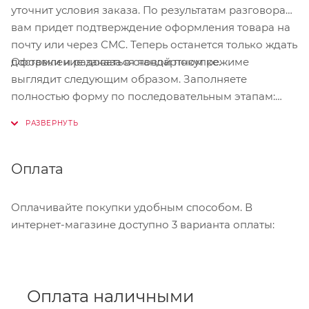
уточнит условия заказа. По результатам разговора
вам придет подтверждение оформления товара на
почту или через СМС. Теперь останется только ждать
Оформление заказа в стандартном режиме
доставки и радоваться новой покупке.
выглядит следующим образом. Заполняете
полностью форму по последовательным этапам:
адрес, способ доставки, оплаты, данные о себе.
Советуем в комментарии к заказу написать
информацию, которая поможет курьеру вас найти.
Нажмите кнопку «Оформить заказ».
Оплата
Оплачивайте покупки удобным способом. В
интернет-магазине доступно 3 варианта оплаты:
Оплата наличными