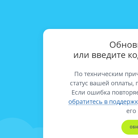
Обнов
или введите к
По техническим при
статус вашей оплаты, 
Если ошибка повторяе
обратитесь в поддержк
его
ОБН