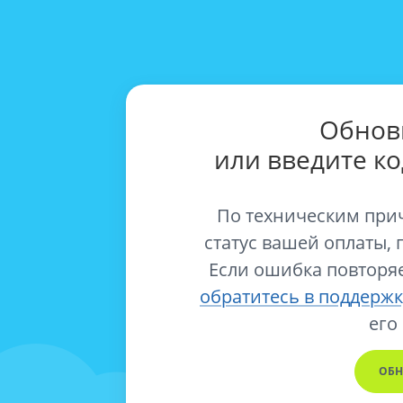
Обнов
или введите к
По техническим при
статус вашей оплаты, 
Если ошибка повторяе
обратитесь в поддержк
его
ОБН