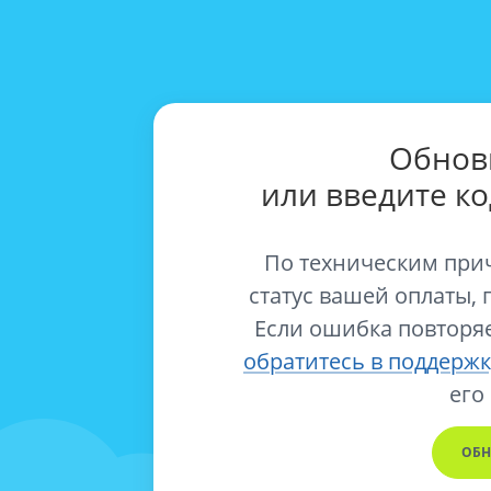
Обнов
или введите к
По техническим при
статус вашей оплаты, 
Если ошибка повторяе
обратитесь в поддержк
его
ОБН