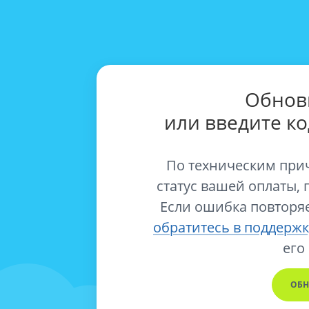
Обнов
или введите к
По техническим при
статус вашей оплаты, 
Если ошибка повторяе
обратитесь в поддержк
его
ОБН