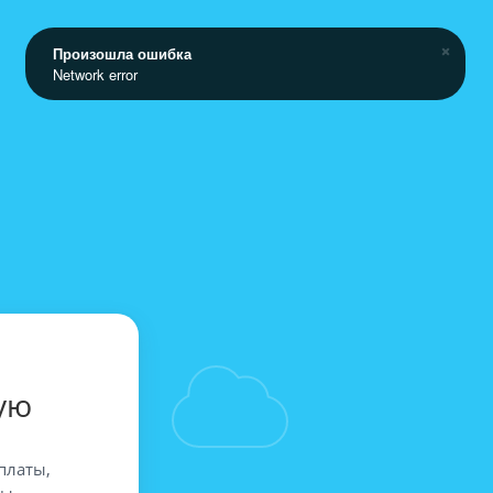
Произошла ошибка
Network error
ую
платы,
вы