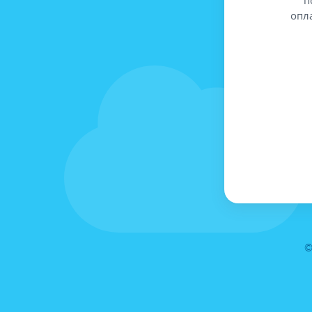
опл
©