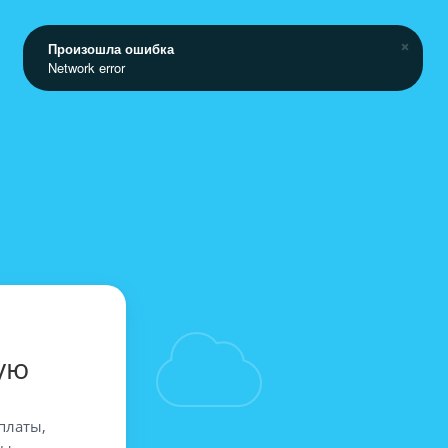
Произошла ошибка
Network error
ую
платы,
вы