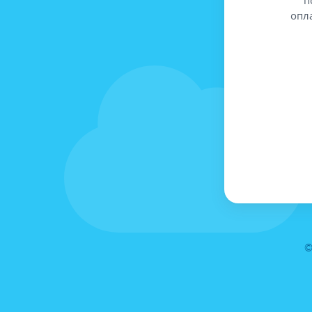
опл
©