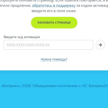
атили продление,
обратитесь в поддержку
за кодом активац
введите его
в поле ниже.
ОБНОВИТЬ СТРАНИЦУ
Введите код активации
Нужна помощь?
 «Битрикс», 2026. Объединяем компанию с «1С-Битрикс2