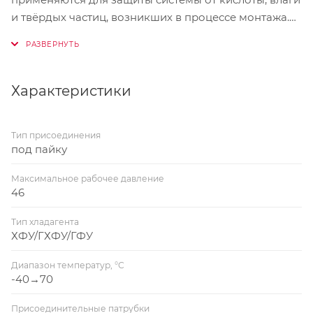
и твёрдых частиц, возникших в процессе монтажа.
Предназначены для установки на линиях
всасывания и жидкостной. 4 типа сменных
сердечников для различных применений.
Характеристики
Гарантийные обязательства
Тип присоединения
Изготовитель/продавец гарантирует соответствие
под пайку
фильтров типа DCR техническим требованиям при
соблюдении потребителем условий
Максимальное рабочее давление
транспортирования, хранения и эксплуатации.
46
Тип хладагента
Комплектность
ХФУ/ГХФУ/ГФУ
В комплект поставки входят:- фильтр типа DCR; -
Диапазон температур, °C
-40→70
упаковочная коробка;
Присоединительные патрубки