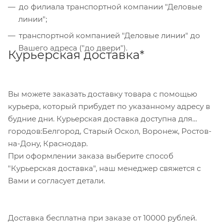
сформирован счет, который Вы сможете скачать
минимальных потерях давления. Сердечники имеют
до филиала транспортной компании "Деловые
на странице оформления заказа и оплатить по
высокую механическую прочность и устойчивы к
линии";
реквизитам через онлайн-банкинг, или
перепадам давления и вибрации. Фильтры типа
транспортной компанией "Деловые линии" до
обратившись в отделение своего банка.
DCR используются с сетчатыми вставками типа 48 F,
Вашего адреса ("до двери").
Курьерская доставка*
совместимыми со всеми типами хладагентов.
Для данного способа оплаты доступны к выбору
Вставки типа 48 F эффективно задерживают
все указанные на сайте способы доставки.
частицы грязи размером свыше 15 мкм. Они
устанавливаются непосредственно в корпус
Вы можете заказать доставку товара с помощью
фильтра типа DCR и предназначены для
курьера, который прибудет по указанному адресу в
использования на линиях всасывания или на
будние дни. Курьерская доставка доступна для
жидкостных линиях
городов:Белгород, Старый Оскол, Воронеж, Ростов-
на-Дону, Краснодар.
При оформлении заказа выберите способ
"Курьерская доставка", наш менеджер свяжется с
Вами и согласует детали.
Доставка бесплатна при заказе от 10000 рублей.