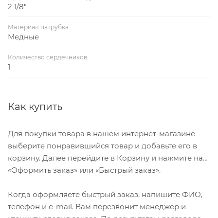
Назначение изделия
2 1/8"
Фильтры типа DCR со сменным твердым
Материал патрубка
Медные
сердечником (сердечниками) в зависимости от типа
выбранного сердечника могут выполнять функции
Количество сердечников
фильтров-осушителей, антикислотных фильтров или
1
фильтров-очистителей, защищая холодильные
установки и системы кондиционирования воздуха
от влаги, кислот и твердых частиц. Твердый
Как купить
сердечник обеспечивает высокую
производительность осушения и исключает
Для покупки товара в нашем интернет-магазине
образование кислот в системе. Фильтры типа DCR
выберите понравившийся товар и добавьте его в
устанавливаются на жидкостной линии и линии
корзину. Далее перейдите в Корзину и нажмите на
всасывания систем охлаждения с одним или
«Оформить заказ» или «Быстрый заказ».
несколькими компрессорамиФильтры типа DCR
используются с сердечниками типов 48-DM, 48-DС,
Когда оформляете быстрый заказ, напишите ФИО,
48-DА производства компании «Danfoss».
телефон и e-mail. Вам перезвонит менеджер и
Сердечник 48-DM полностью изготовлен из