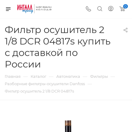
0
Фильтр осушитель 2
1/8 DCR 04817s купить
с доставкой по
России
—
—
—
—
Главная
Каталог
Автоматика
Фильтры
—
Разборные фильтры-осушители Danfoss
Фильтр осушитель 2 1/8 DCR 04817s