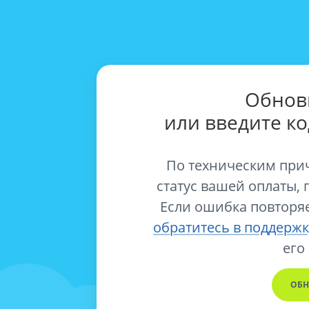
Обнов
или введите к
По техническим при
статус вашей оплаты, 
Если ошибка повторяе
обратитесь в поддержк
его
ОБН