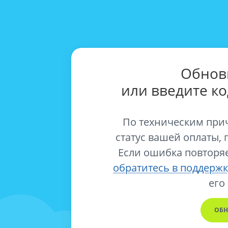
Обнов
или введите к
По техническим при
статус вашей оплаты, 
Если ошибка повторяе
обратитесь в поддержк
его
ОБН