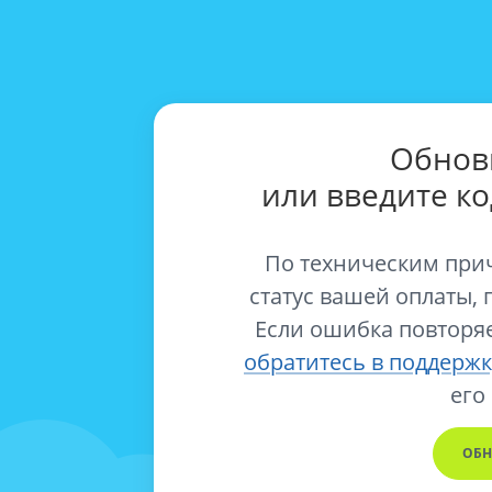
Обнов
или введите к
По техническим при
статус вашей оплаты, 
Если ошибка повторяе
обратитесь в поддержк
его
ОБН