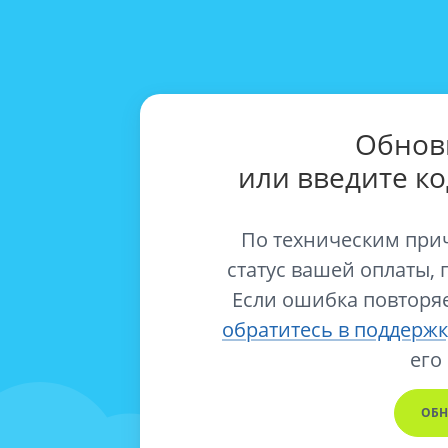
Обнов
или введите к
По техническим при
статус вашей оплаты, 
Если ошибка повторяе
обратитесь в поддержк
его
ОБН